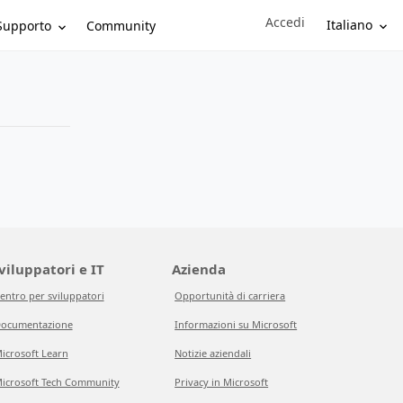
Accedi
Sign in to your account
Italiano
Supporto
Community
viluppatori e IT
Azienda
entro per sviluppatori
Opportunità di carriera
ocumentazione
Informazioni su Microsoft
icrosoft Learn
Notizie aziendali
icrosoft Tech Community
Privacy in Microsoft