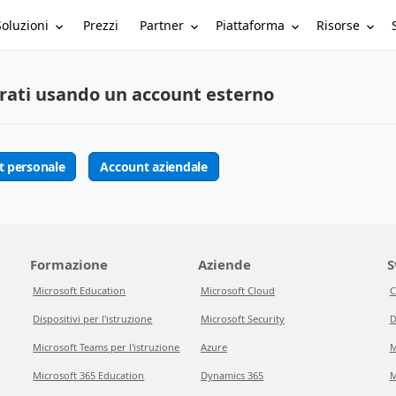
Soluzioni
Partner
Piattaforma
Risorse
Prezzi
rati usando un account esterno
t personale
Account aziendale
Formazione
Aziende
S
Microsoft Education
Microsoft Cloud
C
Dispositivi per l'istruzione
Microsoft Security
D
Microsoft Teams per l'istruzione
Azure
M
Microsoft 365 Education
Dynamics 365
M