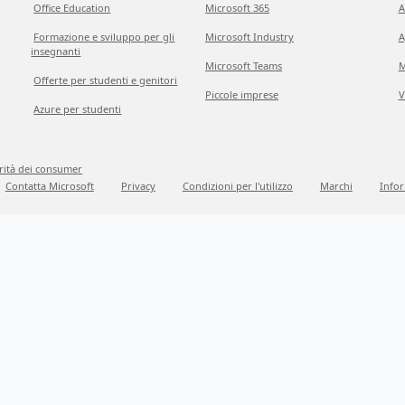
Office Education
Microsoft 365
A
Formazione e sviluppo per gli
Microsoft Industry
A
insegnanti
Microsoft Teams
M
Offerte per studenti e genitori
Piccole imprese
V
Azure per studenti
grità dei consumer
Contatta Microsoft
Privacy
Condizioni per l'utilizzo
Marchi
Infor