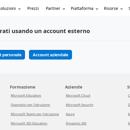
Soluzioni
Partner
Piattaforma
Risorse
Prezzi
rati usando un account esterno
t personale
Account aziendale
Formazione
Aziende
S
Microsoft Education
Microsoft Cloud
C
Dispositivi per l'istruzione
Microsoft Security
D
Microsoft Teams per l'istruzione
Azure
M
Microsoft 365 Education
Dynamics 365
M