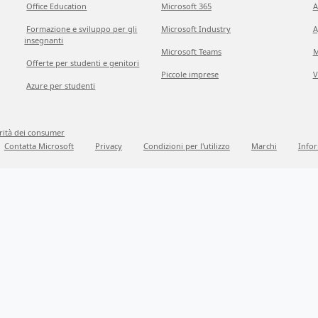
Office Education
Microsoft 365
A
Formazione e sviluppo per gli
Microsoft Industry
A
insegnanti
Microsoft Teams
M
Offerte per studenti e genitori
Piccole imprese
V
Azure per studenti
grità dei consumer
Contatta Microsoft
Privacy
Condizioni per l'utilizzo
Marchi
Infor