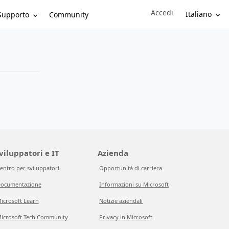
Accedi
Sign in to your account
Italiano
Supporto
Community
viluppatori e IT
Azienda
entro per sviluppatori
Opportunità di carriera
ocumentazione
Informazioni su Microsoft
icrosoft Learn
Notizie aziendali
icrosoft Tech Community
Privacy in Microsoft