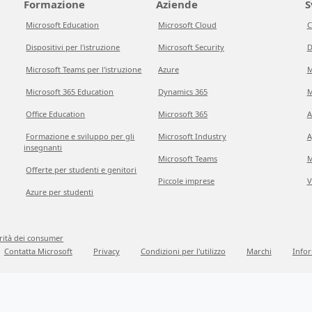
Formazione
Aziende
S
Microsoft Education
Microsoft Cloud
C
Dispositivi per l'istruzione
Microsoft Security
D
Microsoft Teams per l'istruzione
Azure
M
Microsoft 365 Education
Dynamics 365
M
Office Education
Microsoft 365
A
Formazione e sviluppo per gli
Microsoft Industry
A
insegnanti
Microsoft Teams
M
Offerte per studenti e genitori
Piccole imprese
V
Azure per studenti
grità dei consumer
Contatta Microsoft
Privacy
Condizioni per l'utilizzo
Marchi
Infor