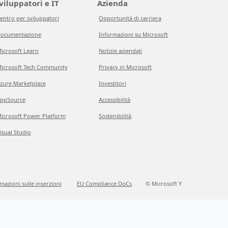
viluppatori e IT
Azienda
entro per sviluppatori
Opportunità di carriera
ocumentazione
Informazioni su Microsoft
icrosoft Learn
Notizie aziendali
icrosoft Tech Community
Privacy in Microsoft
zure Marketplace
Investitori
ppSource
Accessibilità
icrosoft Power Platform
Sostenibilità
isual Studio
mazioni sulle inserzioni
EU Compliance DoCs
© Microsoft Y