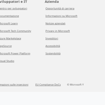
viluppatori e IT
Azienda
entro per sviluppatori
Opportunità di carriera
ocumentazione
Informazioni su Microsoft
icrosoft Learn
Notizie aziendali
icrosoft Tech Community
Privacy in Microsoft
zure Marketplace
Investitori
ppSource
Accessibilità
icrosoft Power Platform
Sostenibilità
isual Studio
mazioni sulle inserzioni
EU Compliance DoCs
© Microsoft Y