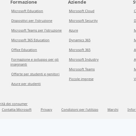
Formazione
Aziende
S
Microsoft Education
Microsoft Cloud
C
Dispositivi per l'istruzione
Microsoft Security
D
Microsoft Teams per l'istruzione
Azure
M
Microsoft 365 Education
Dynamics 365
M
Office Education
Microsoft 365
A
Formazione e sviluppo per gli
Microsoft Industry
A
insegnanti
Microsoft Teams
M
Offerte per studenti e genitori
Piccole imprese
V
Azure per studenti
grità dei consumer
Contatta Microsoft
Privacy
Condizioni per l'utilizzo
Marchi
Infor