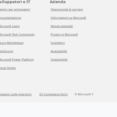
viluppatori e IT
Azienda
entro per sviluppatori
Opportunità di carriera
ocumentazione
Informazioni su Microsoft
icrosoft Learn
Notizie aziendali
icrosoft Tech Community
Privacy in Microsoft
zure Marketplace
Investitori
ppSource
Accessibilità
icrosoft Power Platform
Sostenibilità
isual Studio
mazioni sulle inserzioni
EU Compliance DoCs
© Microsoft Y