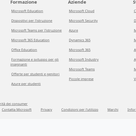
Formazione
Aziende
S
Microsoft Education
Microsoft Cloud
C
Dispositivi per l'istruzione
Microsoft Security
D
Microsoft Teams per l'istruzione
Azure
M
Microsoft 365 Education
Dynamics 365
M
Office Education
Microsoft 365
A
Formazione e sviluppo per gli
Microsoft Industry
A
insegnanti
Microsoft Teams
M
Offerte per studenti e genitori
Piccole imprese
V
Azure per studenti
grità dei consumer
Contatta Microsoft
Privacy
Condizioni per l'utilizzo
Marchi
Infor