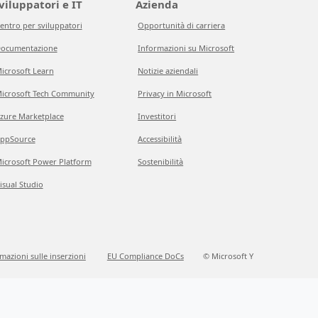
viluppatori e IT
Azienda
entro per sviluppatori
Opportunità di carriera
ocumentazione
Informazioni su Microsoft
icrosoft Learn
Notizie aziendali
icrosoft Tech Community
Privacy in Microsoft
zure Marketplace
Investitori
ppSource
Accessibilità
icrosoft Power Platform
Sostenibilità
isual Studio
mazioni sulle inserzioni
EU Compliance DoCs
© Microsoft Y