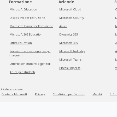
Formazione
Aziende
S
Microsoft Education
Microsoft Cloud
C
Dispositivi per l'istruzione
Microsoft Security
D
Microsoft Teams per l'istruzione
Azure
M
Microsoft 365 Education
Dynamics 365
M
Office Education
Microsoft 365
A
Formazione e sviluppo per gli
Microsoft Industry
A
insegnanti
Microsoft Teams
M
Offerte per studenti e genitori
Piccole imprese
V
Azure per studenti
grità dei consumer
Contatta Microsoft
Privacy
Condizioni per l'utilizzo
Marchi
Infor