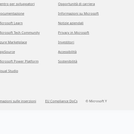
entro per sviluppatori
Opportunità di carriera
ocumentazione
Informazioni su Microsoft
icrosoft Learn
Notizie aziendali
icrosoft Tech Community
Privacy in Microsoft
zure Marketplace
Investitori
ppSource
Accessibilità
icrosoft Power Platform
Sostenibilità
isual Studio
mazioni sulle inserzioni
EU Compliance DoCs
© Microsoft Y