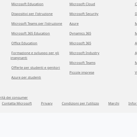
Microsoft Education
Microsoft Cloud
C
Dispositivi per l'istruzione
Microsoft Security
D
Microsoft Teams per l'istruzione
Azure
M
Microsoft 365 Education
Dynamics 365
M
Office Education
Microsoft 365
A
Formazione e sviluppo per gli
Microsoft Industry
A
insegnanti
Microsoft Teams
M
Offerte per studenti e genitori
Piccole imprese
V
Azure per studenti
grità dei consumer
Contatta Microsoft
Privacy
Condizioni per l'utilizzo
Marchi
Infor