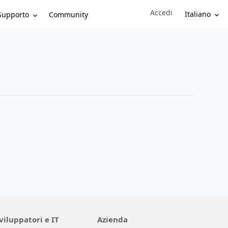
Accedi
Sign in to your account
Italiano
Supporto
Community
viluppatori e IT
Azienda