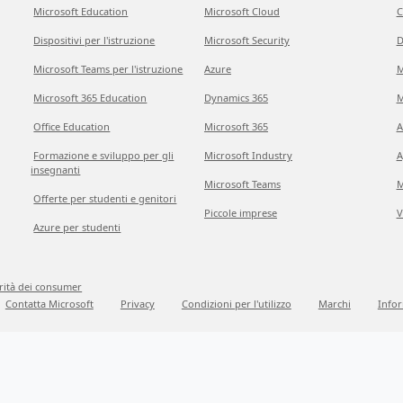
Microsoft Education
Microsoft Cloud
C
Dispositivi per l'istruzione
Microsoft Security
D
Microsoft Teams per l'istruzione
Azure
M
Microsoft 365 Education
Dynamics 365
M
Office Education
Microsoft 365
A
Formazione e sviluppo per gli
Microsoft Industry
A
insegnanti
Microsoft Teams
M
Offerte per studenti e genitori
Piccole imprese
V
Azure per studenti
grità dei consumer
Contatta Microsoft
Privacy
Condizioni per l'utilizzo
Marchi
Infor