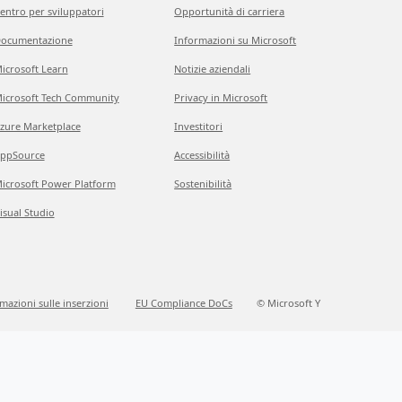
entro per sviluppatori
Opportunità di carriera
ocumentazione
Informazioni su Microsoft
icrosoft Learn
Notizie aziendali
icrosoft Tech Community
Privacy in Microsoft
zure Marketplace
Investitori
ppSource
Accessibilità
icrosoft Power Platform
Sostenibilità
isual Studio
mazioni sulle inserzioni
EU Compliance DoCs
© Microsoft Y