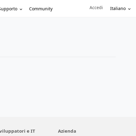
Accedi
Sign in to your account
Italiano
Supporto
Community
viluppatori e IT
Azienda