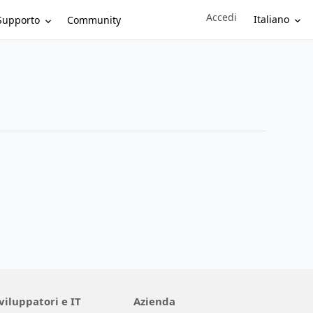
Accedi
Sign in to your account
Italiano
Supporto
Community
viluppatori e IT
Azienda