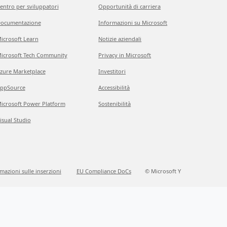
entro per sviluppatori
Opportunità di carriera
ocumentazione
Informazioni su Microsoft
icrosoft Learn
Notizie aziendali
icrosoft Tech Community
Privacy in Microsoft
zure Marketplace
Investitori
ppSource
Accessibilità
icrosoft Power Platform
Sostenibilità
isual Studio
mazioni sulle inserzioni
EU Compliance DoCs
© Microsoft Y