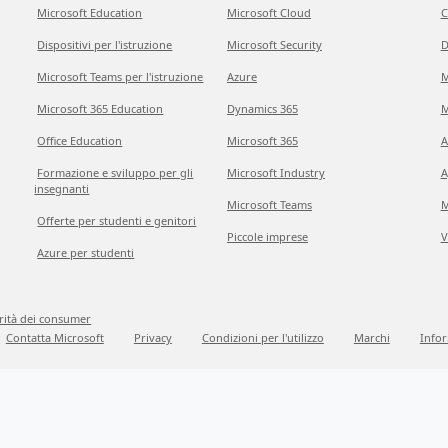
Microsoft Education
Microsoft Cloud
C
Dispositivi per l'istruzione
Microsoft Security
D
Microsoft Teams per l'istruzione
Azure
M
Microsoft 365 Education
Dynamics 365
M
Office Education
Microsoft 365
A
Formazione e sviluppo per gli
Microsoft Industry
A
insegnanti
Microsoft Teams
M
Offerte per studenti e genitori
Piccole imprese
V
Azure per studenti
grità dei consumer
Contatta Microsoft
Privacy
Condizioni per l'utilizzo
Marchi
Infor