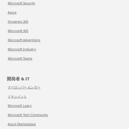
Microsoft Security
Azure
Dynamics 365
Microsoft 365
Microsoft Advertising
Microsoft Industry
Microsoft Teams
開発者 & IT
デベロッパー センター
ドキュメント
Microsoft Learn
Microsoft Tech Community
Azure Marketplace