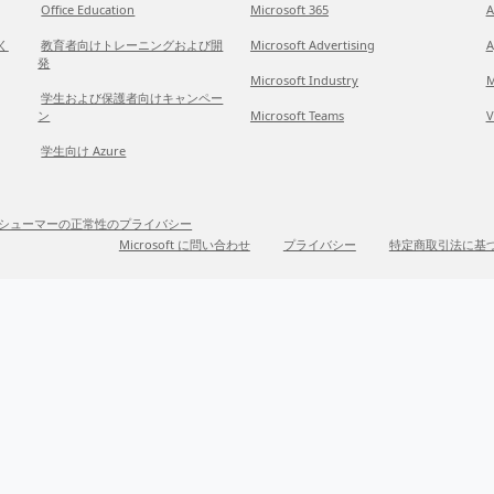
Office Education
Microsoft 365
A
だく
教育者向けトレーニングおよび開
Microsoft Advertising
A
発
Microsoft Industry
M
学生および保護者向けキャンペー
ン
Microsoft Teams
V
学生向け Azure
シューマーの正常性のプライバシー
Microsoft に問い合わせ
プライバシー
特定商取引法に基