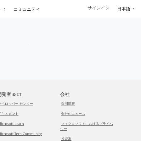
サインイン
Sign in to your account
日本語
ト
コミュニティ
発者 & IT
会社
デベロッパー センター
採用情報
ドキュメント
会社のニュース
icrosoft Learn
マイクロソフトにおけるプライバ
シー
icrosoft Tech Community
投資家