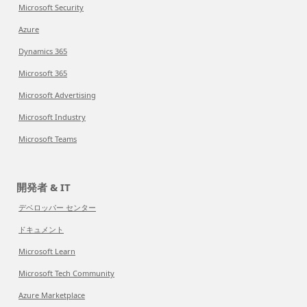
Microsoft Security
Azure
Dynamics 365
Microsoft 365
Microsoft Advertising
Microsoft Industry
Microsoft Teams
開発者 & IT
デベロッパー センター
ドキュメント
Microsoft Learn
Microsoft Tech Community
Azure Marketplace