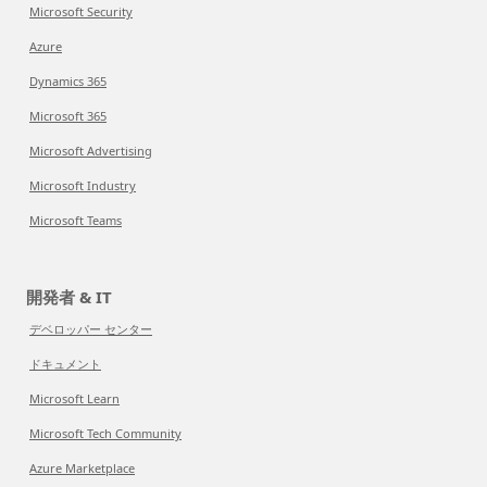
Microsoft Security
Azure
Dynamics 365
Microsoft 365
Microsoft Advertising
Microsoft Industry
Microsoft Teams
開発者 & IT
デベロッパー センター
ドキュメント
Microsoft Learn
Microsoft Tech Community
Azure Marketplace