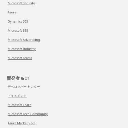
Microsoft Security
Azure
Dynamics 365
Microsoft 365
Microsoft Advertising
Microsoft Industry
Microsoft Teams
開発者 & IT
デベロッパー センター
ドキュメント
Microsoft Learn
Microsoft Tech Community
Azure Marketplace