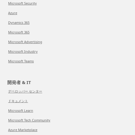
Microsoft Security
Azure
Dynamics 365
Microsoft 365
Microsoft Advertising
Microsoft Industry
Microsoft Teams
開発者 & IT
デベロッパー センター
ドキュメント
Microsoft Learn
Microsoft Tech Community
Azure Marketplace