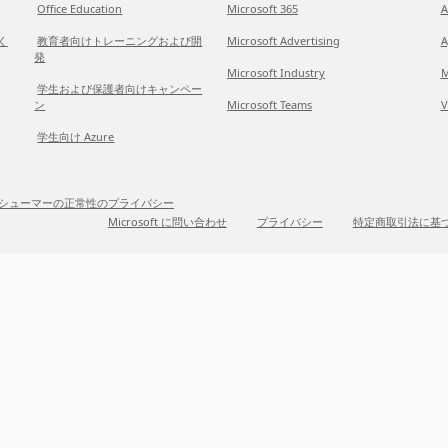
Office Education
Microsoft 365
A
だく
教育者向けトレーニングおよび開
Microsoft Advertising
A
発
Microsoft Industry
M
学生および保護者向けキャンペー
ン
Microsoft Teams
V
学生向け Azure
シューマーの正常性のプライバシー
Microsoft に問い合わせ
プライバシー
特定商取引法に基