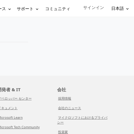
サインイン
Sign in to your account
日本語
ース
サポート
コミュニティ
発者 & IT
会社
デベロッパー センター
採用情報
ドキュメント
会社のニュース
icrosoft Learn
マイクロソフトにおけるプライバ
シー
icrosoft Tech Community
投資家