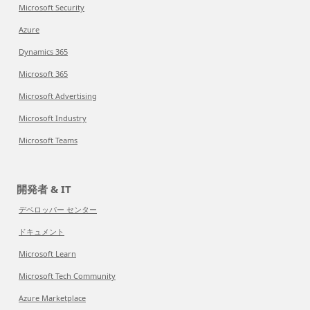
Microsoft Security
Azure
Dynamics 365
Microsoft 365
Microsoft Advertising
Microsoft Industry
Microsoft Teams
開発者 & IT
デベロッパー センター
ドキュメント
Microsoft Learn
Microsoft Tech Community
Azure Marketplace