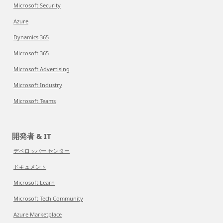
Microsoft Security
Azure
Dynamics 365
Microsoft 365
Microsoft Advertising
Microsoft Industry
Microsoft Teams
開発者 & IT
デベロッパー センター
ドキュメント
Microsoft Learn
Microsoft Tech Community
Azure Marketplace