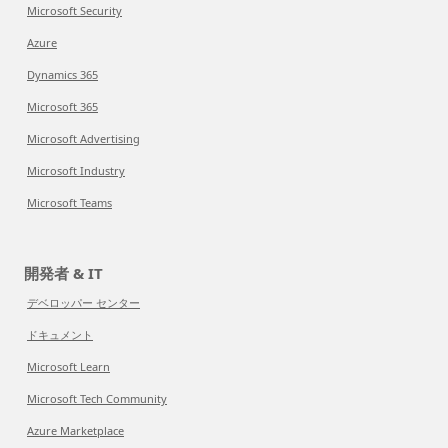
Microsoft Security
Azure
Dynamics 365
Microsoft 365
Microsoft Advertising
Microsoft Industry
Microsoft Teams
開発者 & IT
デベロッパー センター
ドキュメント
Microsoft Learn
Microsoft Tech Community
Azure Marketplace