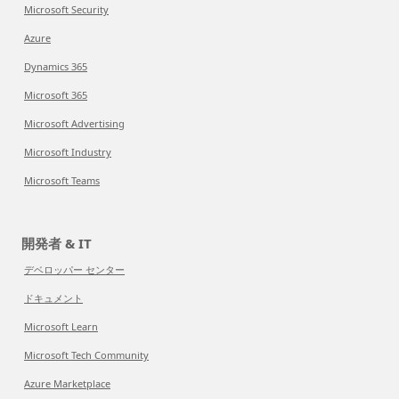
Microsoft Security
Azure
Dynamics 365
Microsoft 365
Microsoft Advertising
Microsoft Industry
Microsoft Teams
開発者 & IT
デベロッパー センター
ドキュメント
Microsoft Learn
Microsoft Tech Community
Azure Marketplace