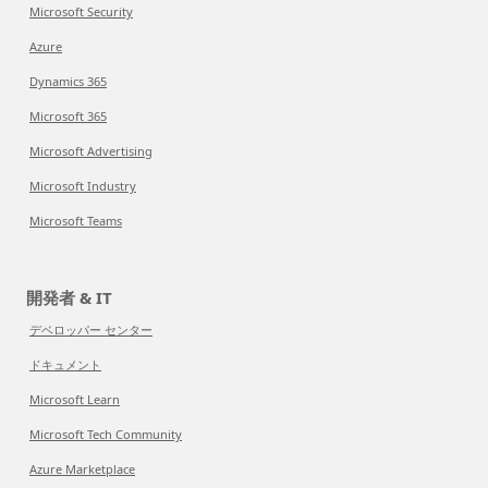
Microsoft Security
Azure
Dynamics 365
Microsoft 365
Microsoft Advertising
Microsoft Industry
Microsoft Teams
開発者 & IT
デベロッパー センター
ドキュメント
Microsoft Learn
Microsoft Tech Community
Azure Marketplace