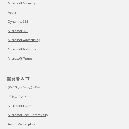
Microsoft Security
Azure
Dynamics 365
Microsoft 365
Microsoft Advertising
Microsoft Industry
Microsoft Teams
開発者 & IT
デベロッパー センター
ドキュメント
Microsoft Learn
Microsoft Tech Community
Azure Marketplace