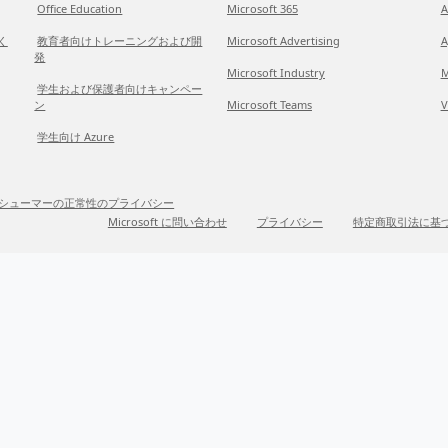
Office Education
Microsoft 365
A
だく
教育者向けトレーニングおよび開
Microsoft Advertising
A
発
Microsoft Industry
M
学生および保護者向けキャンペー
ン
Microsoft Teams
V
学生向け Azure
シューマーの正常性のプライバシー
Microsoft に問い合わせ
プライバシー
特定商取引法に基