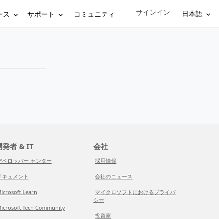
サインイン
Sign in to your account
日本語
ース
サポート
コミュニティ
発者 & IT
会社
デベロッパー センター
採用情報
ドキュメント
会社のニュース
icrosoft Learn
マイクロソフトにおけるプライバ
シー
icrosoft Tech Community
投資家