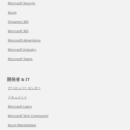
Microsoft Security
Azure
Dynamics 365
Microsoft 365
Microsoft Advertising
Microsoft Industry
Microsoft Teams
開発者 & IT
デベロッパー センター
ドキュメント
Microsoft Learn
Microsoft Tech Community
Azure Marketplace