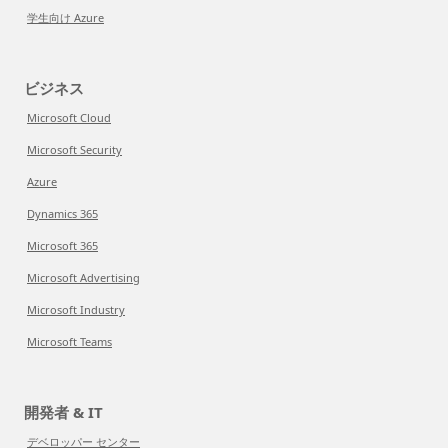
学生向け Azure
ビジネス
Microsoft Cloud
Microsoft Security
Azure
Dynamics 365
Microsoft 365
Microsoft Advertising
Microsoft Industry
Microsoft Teams
開発者 & IT
デベロッパー センター