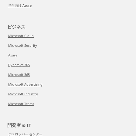
学生向け Azure
ビジネス
Microsoft Cloud
Microsoft Security
Azure
Dynamics 365
Microsoft 365
Microsoft Advertising
Microsoft Industry
Microsoft Teams
開発者 & IT
デベロッパー センター