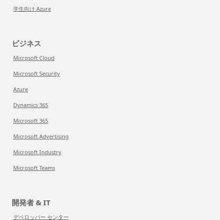
学生向け Azure
ビジネス
Microsoft Cloud
Microsoft Security
Azure
Dynamics 365
Microsoft 365
Microsoft Advertising
Microsoft Industry
Microsoft Teams
開発者 & IT
デベロッパー センター