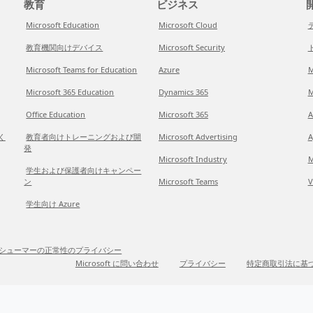
教育
ビジネス
開
Microsoft Education
Microsoft Cloud
教育機関向けデバイス
Microsoft Security
Microsoft Teams for Education
Azure
M
Microsoft 365 Education
Dynamics 365
M
Office Education
Microsoft 365
A
だく
教育者向けトレーニングおよび開
Microsoft Advertising
A
発
Microsoft Industry
M
学生および保護者向けキャンペー
ン
Microsoft Teams
V
学生向け Azure
シューマーの正常性のプライバシー
Microsoft に問い合わせ
プライバシー
特定商取引法に基