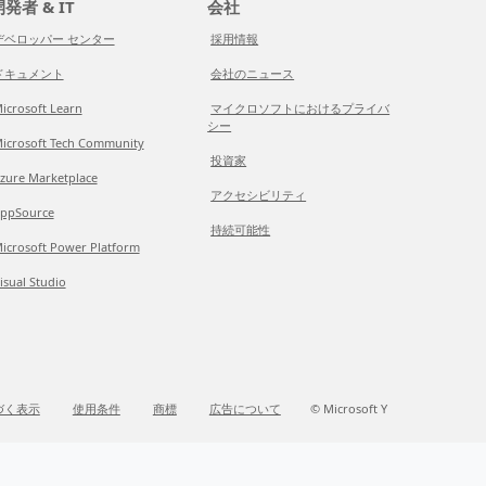
発者 & IT
会社
デベロッパー センター
採用情報
ドキュメント
会社のニュース
icrosoft Learn
マイクロソフトにおけるプライバ
シー
icrosoft Tech Community
投資家
zure Marketplace
アクセシビリティ
ppSource
持続可能性
icrosoft Power Platform
isual Studio
づく表示
使用条件
商標
広告について
© Microsoft Y