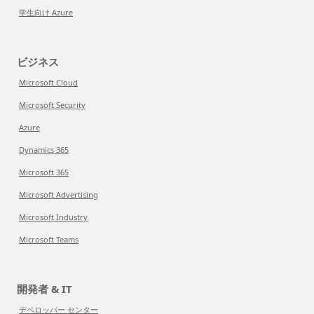
学生向け Azure
ビジネス
Microsoft Cloud
Microsoft Security
Azure
Dynamics 365
Microsoft 365
Microsoft Advertising
Microsoft Industry
Microsoft Teams
開発者 & IT
デベロッパー センター