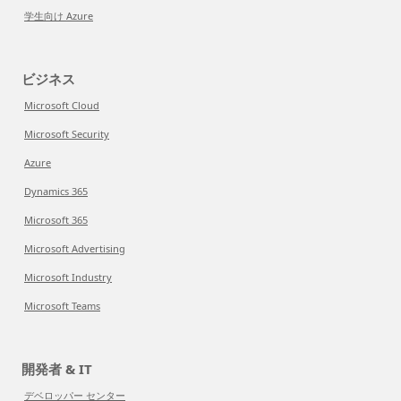
学生向け Azure
ビジネス
Microsoft Cloud
Microsoft Security
Azure
Dynamics 365
Microsoft 365
Microsoft Advertising
Microsoft Industry
Microsoft Teams
開発者 & IT
デベロッパー センター