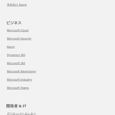
学生向け Azure
ビジネス
Microsoft Cloud
Microsoft Security
Azure
Dynamics 365
Microsoft 365
Microsoft Advertising
Microsoft Industry
Microsoft Teams
開発者 & IT
デベロッパー センター