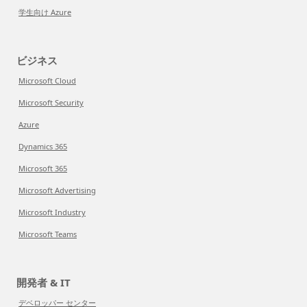
学生向け Azure
ビジネス
Microsoft Cloud
Microsoft Security
Azure
Dynamics 365
Microsoft 365
Microsoft Advertising
Microsoft Industry
Microsoft Teams
開発者 & IT
デベロッパー センター