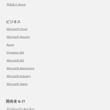
学生向け Azure
ビジネス
Microsoft Cloud
Microsoft Security
Azure
Dynamics 365
Microsoft 365
Microsoft Advertising
Microsoft Industry
Microsoft Teams
開発者 & IT
デベロッパー センター