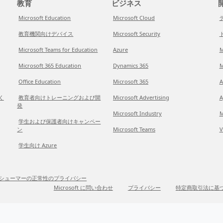
教育
ビジネス
開
Microsoft Education
Microsoft Cloud
教育機関向けデバイス
Microsoft Security
Microsoft Teams for Education
Azure
M
Microsoft 365 Education
Dynamics 365
M
Office Education
Microsoft 365
A
だく
教育者向けトレーニングおよび開
Microsoft Advertising
A
発
Microsoft Industry
M
学生および保護者向けキャンペー
ン
Microsoft Teams
V
学生向け Azure
シューマーの正常性のプライバシー
Microsoft に問い合わせ
プライバシー
特定商取引法に基