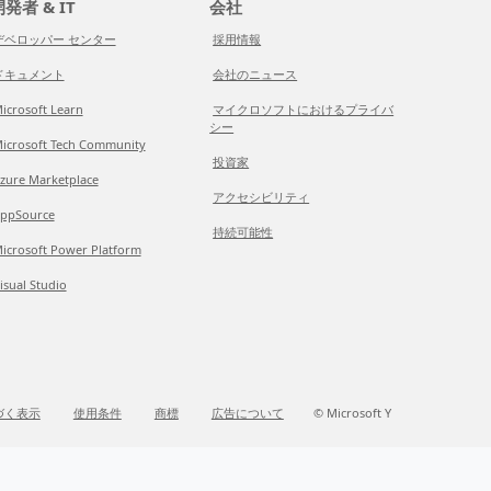
発者 & IT
会社
デベロッパー センター
採用情報
ドキュメント
会社のニュース
icrosoft Learn
マイクロソフトにおけるプライバ
シー
icrosoft Tech Community
投資家
zure Marketplace
アクセシビリティ
ppSource
持続可能性
icrosoft Power Platform
isual Studio
づく表示
使用条件
商標
広告について
© Microsoft Y