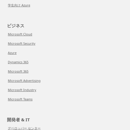
学生向け Azure
ビジネス
Microsoft Cloud
Microsoft Security
Azure
Dynamics 365
Microsoft 365
Microsoft Advertising
Microsoft Industry
Microsoft Teams
開発者 & IT
デベロッパー センター