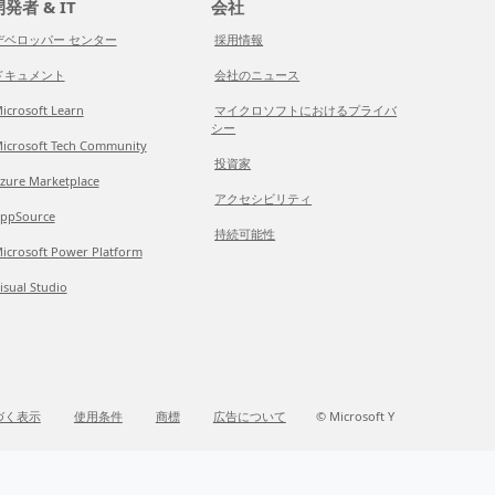
発者 & IT
会社
デベロッパー センター
採用情報
ドキュメント
会社のニュース
icrosoft Learn
マイクロソフトにおけるプライバ
シー
icrosoft Tech Community
投資家
zure Marketplace
アクセシビリティ
ppSource
持続可能性
icrosoft Power Platform
isual Studio
づく表示
使用条件
商標
広告について
© Microsoft Y