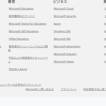
教育
ビジネス
開
Microsoft Education
Microsoft Cloud
教育機関向けデバイス
Microsoft Security
Microsoft Teams for Education
Azure
M
Microsoft 365 Education
Dynamics 365
M
Office Education
Microsoft 365
A
だく
教育者向けトレーニングおよび開
Microsoft Advertising
A
発
Microsoft Industry
M
学生および保護者向けキャンペー
ン
Microsoft Teams
V
学生向け Azure
シューマーの正常性のプライバシー
Microsoft に問い合わせ
プライバシー
特定商取引法に基