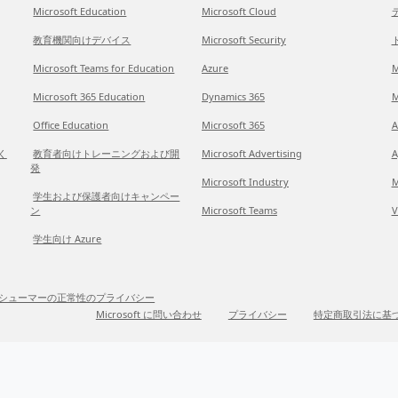
Microsoft Education
Microsoft Cloud
教育機関向けデバイス
Microsoft Security
Microsoft Teams for Education
Azure
M
Microsoft 365 Education
Dynamics 365
M
Office Education
Microsoft 365
A
だく
教育者向けトレーニングおよび開
Microsoft Advertising
A
発
Microsoft Industry
M
学生および保護者向けキャンペー
ン
Microsoft Teams
V
学生向け Azure
シューマーの正常性のプライバシー
Microsoft に問い合わせ
プライバシー
特定商取引法に基