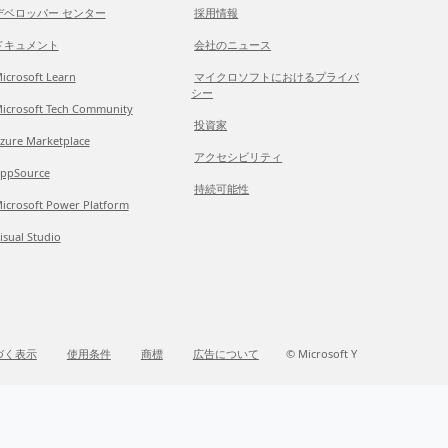
デベロッパー センター
採用情報
ドキュメント
会社のニュース
icrosoft Learn
マイクロソフトにおけるプライバ
シー
icrosoft Tech Community
投資家
zure Marketplace
アクセシビリティ
ppSource
持続可能性
icrosoft Power Platform
isual Studio
づく表示
使用条件
商標
広告について
© Microsoft Y