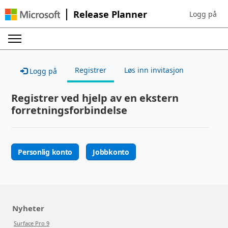
Release Planner
Logg på
Sign in to yo
Registrer
Løs inn invitasjon
Logg på
Registrer ved hjelp av en ekstern
forretningsforbindelse
Personlig konto
Jobbkonto
Nyheter
Surface Pro 9