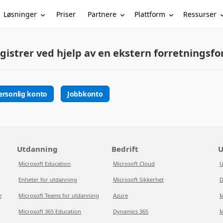
Løsninger
Partnere
Plattform
Ressurser
Priser
gistrer ved hjelp av en ekstern forretningsfo
ersonlig konto
Jobbkonto
Utdanning
Bedrift
U
Microsoft Education
Microsoft Cloud
U
Enheter for utdanning
Microsoft Sikkerhet
D
e
Microsoft Teams for utdanning
Azure
M
Microsoft 365 Education
Dynamics 365
M