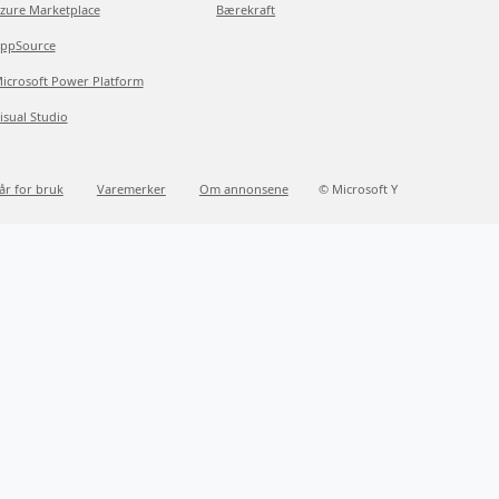
zure Marketplace
Bærekraft
ppSource
icrosoft Power Platform
isual Studio
kår for bruk
Varemerker
Om annonsene
© Microsoft Y