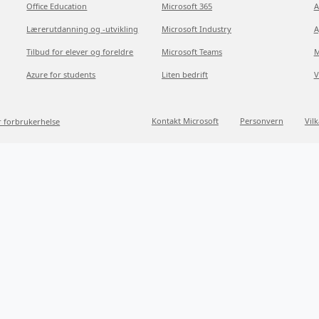
Office Education
Microsoft 365
A
Lærerutdanning og -utvikling
Microsoft Industry
A
Tilbud for elever og foreldre
Microsoft Teams
M
Azure for students
Liten bedrift
V
Kontakt Microsoft
Personvern
Vil
r forbrukerhelse