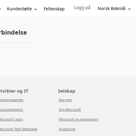
Logg på
Sign in to your account
Norsk Bokmål
Kundestøtte
Fellesskap
rbindelse
tvikler og IT
Selskap
tviklingssenter
Karriere
okumentasjon
Om Microsoft
icrosoft Learn
Microsoft og personvern
icrosoft Tech-fellesskap
Investorer