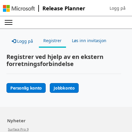
Release Planner
Logg på
Sign in to yo
Registrer
Løs inn invitasjon
Logg på
Registrer ved hjelp av en ekstern
forretningsforbindelse
Personlig konto
Jobbkonto
Nyheter
Surface Pro 9