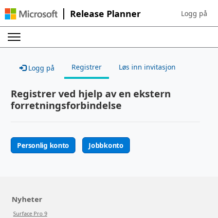
Release Planner
Logg på
Sign in to yo
Registrer
Løs inn invitasjon
Logg på
Registrer ved hjelp av en ekstern
forretningsforbindelse
Personlig konto
Jobbkonto
Nyheter
Surface Pro 9