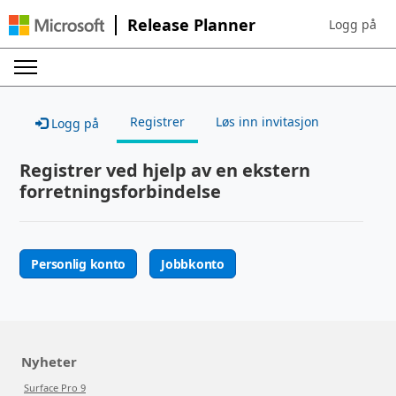
Release Planner
Logg på
Sign in to yo
Registrer
Løs inn invitasjon
Logg på
Registrer ved hjelp av en ekstern
forretningsforbindelse
Personlig konto
Jobbkonto
Nyheter
Surface Pro 9