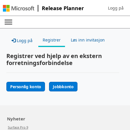
Release Planner
Logg på
Sign in to yo
Registrer
Løs inn invitasjon
Logg på
Registrer ved hjelp av en ekstern
forretningsforbindelse
Personlig konto
Jobbkonto
Nyheter
Surface Pro 9