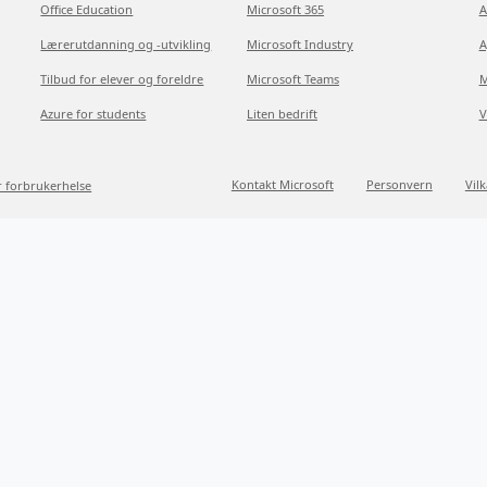
Office Education
Microsoft 365
A
Lærerutdanning og -utvikling
Microsoft Industry
A
Tilbud for elever og foreldre
Microsoft Teams
M
Azure for students
Liten bedrift
V
Kontakt Microsoft
Personvern
Vil
r forbrukerhelse