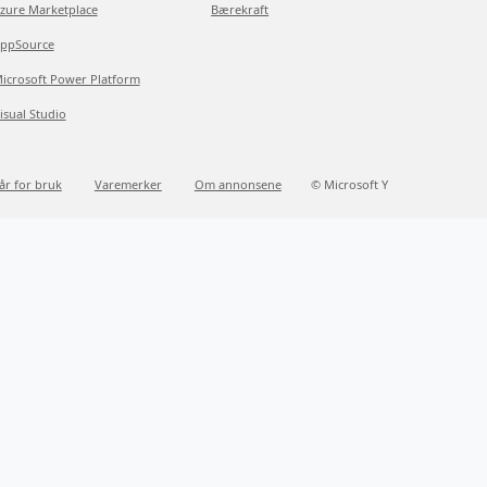
zure Marketplace
Bærekraft
ppSource
icrosoft Power Platform
isual Studio
kår for bruk
Varemerker
Om annonsene
© Microsoft Y