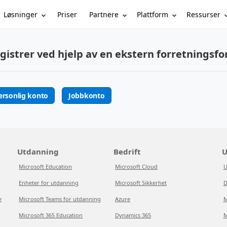
Løsninger
Partnere
Plattform
Ressurser
Priser
gistrer ved hjelp av en ekstern forretningsfo
ersonlig konto
Jobbkonto
Utdanning
Bedrift
U
Microsoft Education
Microsoft Cloud
U
Enheter for utdanning
Microsoft Sikkerhet
D
e
Microsoft Teams for utdanning
Azure
M
Microsoft 365 Education
Dynamics 365
M