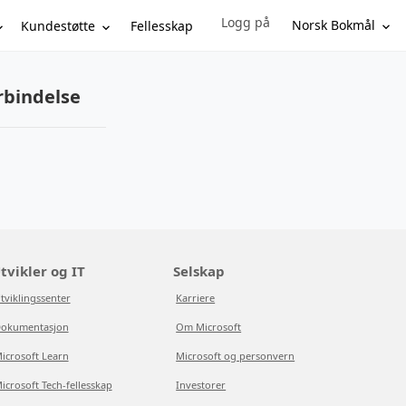
Logg på
Sign in to your account
Norsk Bokmål
Kundestøtte
Fellesskap
rbindelse
tvikler og IT
Selskap
tviklingssenter
Karriere
okumentasjon
Om Microsoft
icrosoft Learn
Microsoft og personvern
icrosoft Tech-fellesskap
Investorer