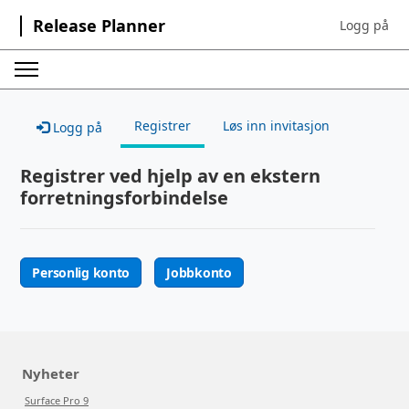
Release Planner
Logg på
Sign in to yo
Registrer
Løs inn invitasjon
Logg på
Registrer ved hjelp av en ekstern
forretningsforbindelse
Personlig konto
Jobbkonto
Nyheter
Surface Pro 9