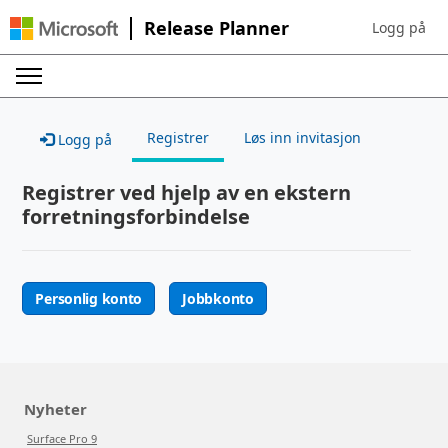
Release Planner
Logg på
Sign in to yo
Registrer
Løs inn invitasjon
Logg på
Registrer ved hjelp av en ekstern
forretningsforbindelse
Personlig konto
Jobbkonto
Nyheter
Surface Pro 9