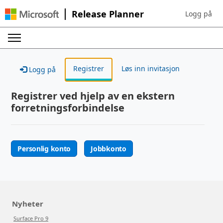
Release Planner
Logg på
Sign in to yo
Registrer
Løs inn invitasjon
Logg på
Registrer ved hjelp av en ekstern
forretningsforbindelse
Personlig konto
Jobbkonto
Nyheter
Surface Pro 9