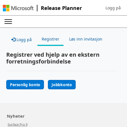
Release Planner
Logg på
Sign in to yo
Registrer
Løs inn invitasjon
Logg på
Registrer ved hjelp av en ekstern
forretningsforbindelse
Personlig konto
Jobbkonto
Nyheter
Surface Pro 9