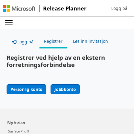
Release Planner
Logg på
Sign in to yo
Registrer
Løs inn invitasjon
Logg på
Registrer ved hjelp av en ekstern
forretningsforbindelse
Personlig konto
Jobbkonto
Nyheter
Surface Pro 9