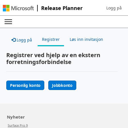
Release Planner
Logg på
Sign in to yo
Registrer
Løs inn invitasjon
Logg på
Registrer ved hjelp av en ekstern
forretningsforbindelse
Personlig konto
Jobbkonto
Nyheter
Surface Pro 9